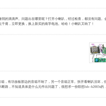
微弱的滴滴声。问题出在哪里呢？打开小喇叭，经过检查，都没有问题。
点干瘪，立即更换，换上新买的南孚电池。哈哈！小喇叭又响了！
003s音箱，有功放板那边的音箱不响了，另一个音箱正常。拆开看喇叭没坏，
，不知道具体是什么元件出问题了，很想求一份联想lxh--h2003s的 ..