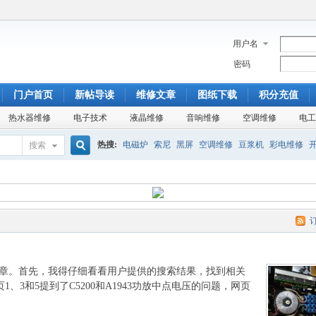
用户名
密码
门户首页
新帖导读
维修文章
图纸下载
积分充值
热水器维修
电子技术
液晶维修
音响维修
空调维修
电工
热搜:
电磁炉
索尼
黑屏
空调维修
豆浆机
彩电维修
搜索
搜
杂牌电视
康佳SA
TA8759
开机模糊
铜管
盘管
美的
索
修的文章。首先，我得仔细看看用户提供的搜索结果，找到相关
3和5提到了C5200和A1943功放中点电压的问题，网页