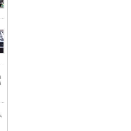
确
接
音