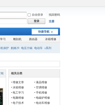
自动登录
找回密码
登录
注册
快捷导航
学习
雕刻机
路由器
冰箱维修
开机保护
創維29
电压力锅
电动车
s系列
组装机
液晶
订阅
相关分类
•
维修文章
•
液晶维修
•
冰箱维修
•
空调维修
•
电工学习
•
手机维修
•
电脑维修
•
电磁炉维修
•
电子技术
•
电动车维修