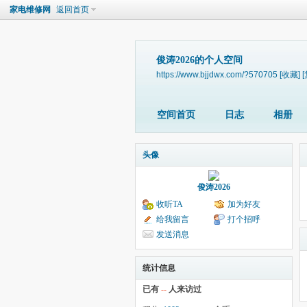
家电维修网
返回首页
俊涛2026的个人空间
https://www.bjjdwx.com/?570705
[收藏]
空间首页
日志
相册
头像
俊涛2026
收听TA
加为好友
给我留言
打个招呼
发送消息
统计信息
已有
--
人来访过