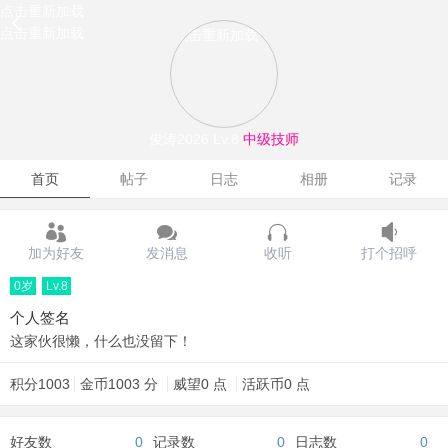
点击重新加载
点击重新加载
点击重新加载
俊涛2026
Lv.8
中级技师
首页
帖子
日志
相册
记录
加为好友
发消息
收听
打个招呼
0岁
Lv.8
个人签名
这家伙很懒，什么也没留下！
积分
1003
金币
1003 分
威望
0 点
活跃币
0 点
好友数
0
记录数
0
日志数
0