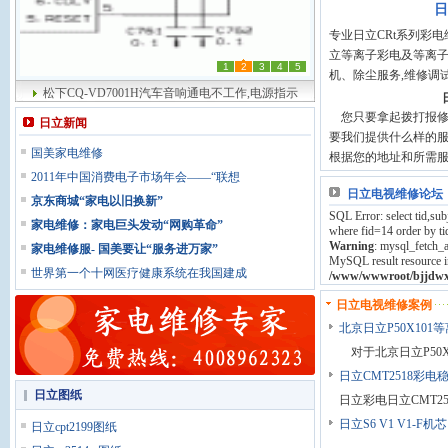
日
专业日立CRt系列彩电
立等离子彩电及等离子
1
2
3
4
5
机、除尘服务,维修调试
松下CQ-VD7001H汽车音响通电不工作,电源指示
您只要拿起拨打报修
日立新闻
要我们提供什么样的
国美家电维修
根据您的地址和所需服
2011年中国消费电子市场年会——“联想
日立电视维修论坛
京东商城“家电以旧换新”
SQL Error: select tid,s
家电维修：家电巨头发动“网购革命”
where fid=14 order by tid
Warning
: mysql_fetch_a
家电维修服- 国美要让“服务进万家”
MySQL result resource i
世界第一个十网医疗健康系统在我国建成
/www/wwwroot/bjjdwx.
日立电视维修案例
北京日立P50X10
对于北京日立P50
日立CMT2518彩
日立图纸
日立彩电日立CMT2
日立S6 V1 V1-F机芯
日立cpt2199图纸