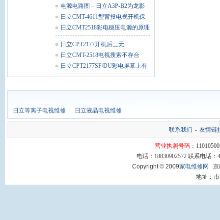
维修
电源电路图－日立A3P-B2为龙影
系列
日立CMT-4611型背投电视开机保
护维
日立CMT2518彩电稳压电源的原理
与故
日立CPT2177开机后三无
日立CMT-2518电视搜索不存台
日立CPT2177SF/DU彩电屏幕上有
干扰
日立等离子电视维修
日立液晶电视维修
联系我们
-
友情链
营业执照号码
：11010500
电话：18830902572 联系电话：400
Copyright © 2009
家电维修网
京I
地址：市