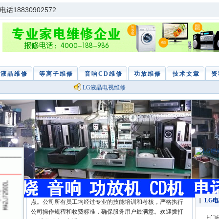
18830902572
液晶维修
等离子维修
音响CD维修
功放维修
技术文章
资
LG液晶电视维修
LG电视维修
LG电视维修中心专业LG电视维修、LG液晶电视维修、LG
等离子维修、LG背投维修、LG彩电维修服务，为客户提供最
方便快捷的上门维修服务，国内各大中型城市设有维修网
LG
点。公司所有员工均经过专业的技能培训和考核，严格执行
公司操作规程和收费标准，确保服务用户最满意。欢迎拨打
上门经