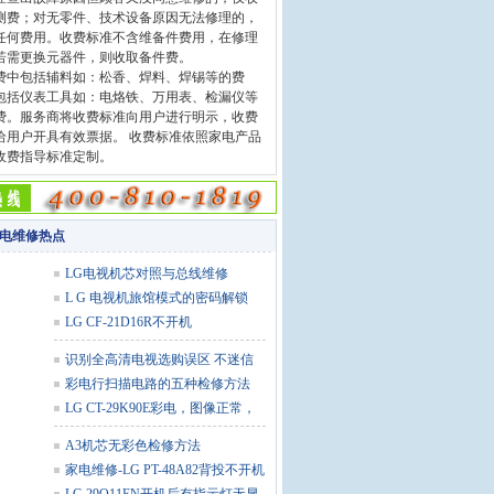
测费；对无零件、技术设备原因无法修理的，
任何费用。收费标准不含维备件费用，在修理
若需更换元器件，则收取备件费。
中包括辅料如：松香、焊料、焊锡等的费
包括仪表工具如：电烙铁、万用表、检漏仪等
费。服务商将收费标准向用户进行明示，收费
给用户开具有效票据。 收费标准依照家电产品
收费指导标准定制。
家电维修热点
LG电视机芯对照与总线维修
L G 电视机旅馆模式的密码解锁
LG CF-21D16R不开机
识别全高清电视选购误区 不迷信
108
彩电行扫描电路的五种检修方法
LG CT-29K90E彩电，图像正常，
而伴
A3机芯无彩色检修方法
家电维修-LG PT-48A82背投不开机