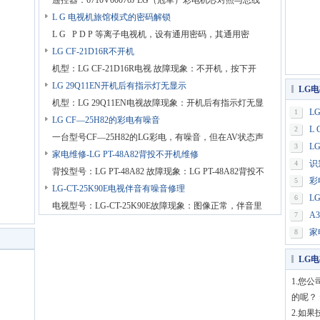
遥控器：6710V00070J LG（冠军）彩电机芯对照与总线
L G 电视机旅馆模式的密码解锁
L G P D P 等离子电视机，设有通用密码，其通用密
LG CF-21D16R不开机
机型：LG CF-21D16R电视 故障现象：不开机，按下开
LG 29Q11EN开机后有指示灯无显示
LG
机型：LG 29Q11EN电视故障现象：开机后有指示灯无显
L
1
LG CF—25H82的彩电有噪音
L
2
一台型号CF—25H82的LG彩电，有噪音，但在AV状态声
L
3
音
家电维修-LG PT-48A82背投不开机维修
识
4
背投型号：LG PT-48A82 故障现象：LG PT-48A82背投不
彩
5
LG-CT-25K90E电视伴音有噪音修理
L
6
电视型号：LG-CT-25K90E故障现象：图像正常，伴音里
A
7
家
8
LG
1.您
的呢？ 
2.如