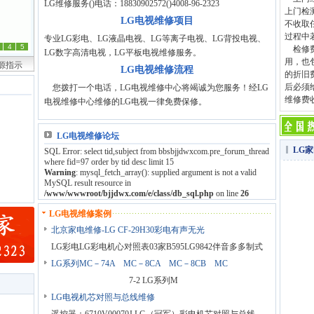
LG维修服务()电话：18830902572()4008-96-2323
上门检
LG电视维修项目
不收取
过程中
专业LG彩电、LG液晶电视、LG等离子电视、LG背投电视、
4
5
检修费
LG数字高清电视，LG平板电视维修服务。
用，也
电源指示
LG电视维修流程
的折旧
后必须
您拨打一个电话，LG电视维修中心将竭诚为您服务！经LG
维修费
电视维修中心维修的LG电视一律免费保修。
LG电视维修论坛
LG
SQL Error: select tid,subject from bbsbjjdwxcom.pre_forum_thread
where fid=97 order by tid desc limit 15
Warning
: mysql_fetch_array(): supplied argument is not a valid
MySQL result resource in
/www/wwwroot/bjjdwx.com/e/class/db_sql.php
on line
26
LG电视维修案例
北京家电维修-LG CF-29H30彩电有声无光
LG彩电LG彩电机心对照表03家B595LG9842伴音多多制式
LG系列MC－74A MC－8CA MC－8CB MC
7-2 LG系列M
LG电视机芯对照与总线维修