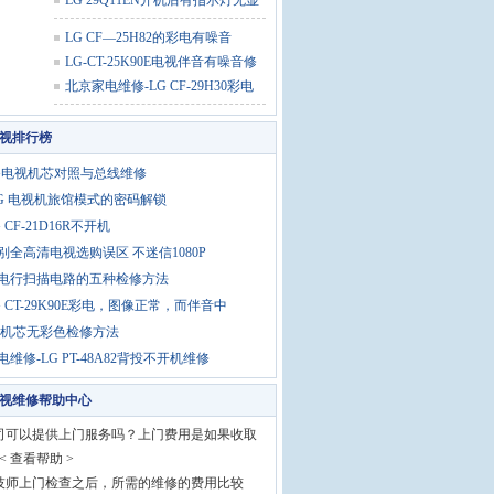
维
LG 29Q11EN开机后有指示灯无显
示
LG CF—25H82的彩电有噪音
LG-CT-25K90E电视伴音有噪音修
理
北京家电维修-LG CF-29H30彩电
有声
电视排行榜
G电视机芯对照与总线维修
 G 电视机旅馆模式的密码解锁
G CF-21D16R不开机
别全高清电视选购误区 不迷信1080P
电行扫描电路的五种检修方法
G CT-29K90E彩电，图像正常，而伴音中
3机芯无彩色检修方法
电维修-LG PT-48A82背投不开机维修
电视维修帮助中心
公司可以提供上门服务吗？上门费用是如果收取
< 查看帮助 >
果技师上门检查之后，所需的维修的费用比较