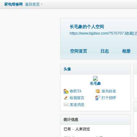
家电维修网
返回首页
长毛象的个人空间
https://www.bjjdwx.com/?570707
[收藏]
空间首页
日志
相册
头像
长毛象
收听TA
加为好友
给我留言
打个招呼
发送消息
统计信息
已有
--
人来访过