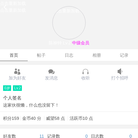
点击重新加载
点击重新加载
点击重新加载
陈禄钟
Lv.2
中级会员
首页
帖子
日志
相册
记录
加为好友
发消息
收听
打个招呼
0岁
Lv.2
个人签名
这家伙很懒，什么也没留下！
积分
159
金币
40 分
威望
58 点
活跃币
10 点
好友数
11
记录数
0
日志数
0