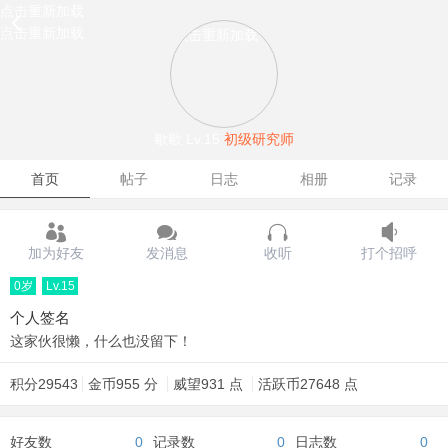
点击重新加载
点击重新加载
点击重新加载
歇歇
Lv.15
初级研究师
首页
帖子
日志
相册
记录
加为好友
发消息
收听
打个招呼
0岁
Lv.15
个人签名
这家伙很懒，什么也没留下！
积分
29543
金币
955 分
威望
931 点
活跃币
27648 点
好友数
0
记录数
0
日志数
0