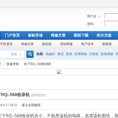
用户名
密码
门户首页
新帖导读
维修文章
图纸下载
积分充值
手机资讯
维修文章
路由器
音响维修
电子技术
新能源
热搜:
电磁炉
索尼
黑屏
空调维修
豆浆机
彩电维修
搜索
搜
栏
快速求助
松下RQ--568收录机
杂牌电视
康佳SA
TA8759
开机模糊
铜管
盘管
美的
索
›
›
RQ--568收录机
[复制链接]
-6-17 18:33
|
显示全部楼层
下RQ--568收录机音小，不熟悉该机的电路，急需该机图纸，