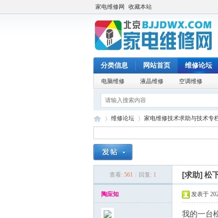
家电维修网
收藏本站
分类信息
网站首页
维修论坛
电脑维修
液晶维修
空调维修
维修论坛
家电维修技术求助与技术专
家
»
›
[求助]
松下
查看:
561
|
回复:
1
陶应知
发表于 2026
我的一台松