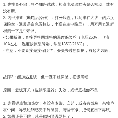
1. 先排查外部：换个插座试试，检查电源线插头是否松动、线有
没有断。
2. 内部排查（断电后操作）：打开底盖，找到串在火线上的温度
保险丝（通常是白色圆柱状，串联在主电路里），用万用表通断
档测一下是否断路。
- 如果断路，直接更换同规格的温度保险丝（电压250V、电流
10A左右，温度按原型号选，常见185℃/216℃）。
- 注意：不要直接短接保险丝，会失去过热保护，有起火风险。
故障2：能加热煮饭，但一直不跳保温，把饭煮糊
原因：煮饭开关（磁钢限温器）失效，或锅底接触不良
1. 先看锅底和加热盘：有没有变形、凸起，或者有饭粒、杂物垫
在中间，导致磁钢感受不到温度。清理干净、把锅底压平再试。
2. 如果还是不跳，就是磁钢限温器坏了：