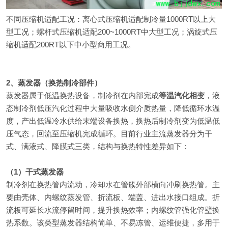
不同压缩机适配工况：离心式压缩机适配制冷量1000RT以上大
型工况；螺杆式压缩机适配200~1000RT中大型工况；涡旋式压
缩机适配200RT以下中小型商用工况。
2、蒸发器（换热制冷部件）
蒸发器属于低温换热设备，制冷剂在内部完成
等温汽化相变
，液
态制冷剂低压汽化过程中大量吸收水侧介质热量，降低循环水温
度，产出低温冷水供给末端设备换热，换热后制冷剂变为低温低
压气态，回流至压缩机完成循环。目前行业主流蒸发器分为干
式、满液式、降膜式三类，结构与换热特性差异如下：
（1）干式蒸发器
制冷剂在换热管内流动，冷却水在管簇外部横向冲刷换热管。主
要由壳体、内螺纹蒸发管、折流板、端盖、进出水接口组成。折
流板可延长水流停留时间，提升换热效率；内螺纹管强化管壁换
热系数。该类型蒸发器结构简单、不易冻管、运维便捷，多用于