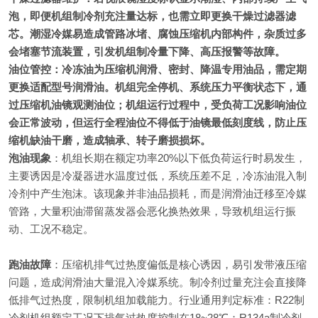
泡，即便机组制冷剂充注量达标，也需立即更换干燥过滤器滤
芯。潮湿冷媒易造成管路冰堵、腐蚀压缩机内部构件，杂质过多
会堵塞节流装置，引发机组制冷量下降、高压报警等故障。
油位管控：冷冻油为压缩机润滑、密封、降温专用油品，需定期
更换适配型号润滑油。机组完全停机、系统压力平衡状态下，通
过压缩机油镜观测油位；机组运行过程中，受负荷工况影响油位
会正常波动，但运行全程油位不得低于油镜最低刻度线，防止压
缩机缺油干磨，造成轴承、转子磨损损坏。
泡油现象
：机组长期在额定功率20%以下低负荷运行时易发生，
主要诱因是冷凝器进水温度过低，系统压差不足，冷冻油混入制
冷剂中产生泡沫。该现象并非油品损耗，而是润滑油迁移至冷媒
管路，大量积油滞留蒸发器会恶化换热效果，导致机组运行振
动、工况不稳定。
跑油故障
：压缩机排气过热度偏低是核心诱因，易引发带液压缩
问题，造成润滑油大量混入冷媒系统。制冷剂过量充注会直接降
低排气过热度，限制机组加载能力。行业通用判定标准：R22制
冷剂机组额定工况下排气过热度控制在18~28℃；R134a制冷剂