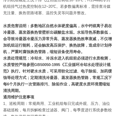
机组排气过热度控制在12~20℃。若参数偏离标准，需排查冷媒
充注量、换热管路堵塞、温控失灵等问题并整改。
水质危害说明：多数地区自然水体硬度偏高，水中钙镁离子易在
冷凝器、蒸发器换热管壁析出碳酸盐水垢。水垢导热系数极低，
会导致冷凝器冷凝压力异常升高、蒸发器换热效率衰减，不仅增
加机组运行能耗，还会触发高压保护、换热故障，造成非计划停
机，严重时腐蚀换热管路，缩短设备使用寿命。
水质处理规范：冷却水、冷冻水进入机组前必须进行水质检测，
水质管控严格参照
GB50050-1995《工业循环冷却水处理设计规
范》
执行。针对硬水水质，可采用软化过滤、电子除垢、加药缓
蚀等处理方式；定期清洗冷凝器、蒸发器换热管路，常规工况下
每6个月执行一次管路排污、除垢作业，高硬度水质环境需缩短
清洗周期。
通用维护注意事项
1、巡检周期：常规商用、工业机组每日完成外观、压力、油位
基础巡检，每月拆解检查过滤器、阀门，每季度进行系统参数校