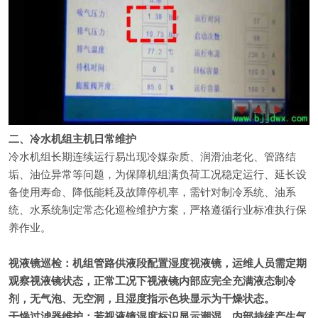
二、冷水机组主机日常维护
冷水机组长期连续运行易出现冷媒杂质、润滑油老化、管路结
垢、油位异常等问题，为保障机组满负荷工况稳定运行、延长设
备使用寿命、降低能耗及故障停机率，需针对制冷系统、油系
统、水系统制定常态化巡检维护方案，严格遵循行业标准执行保
养作业。
视液镜巡检：机组管路供液段配置湿度视液镜，运维人员需定期
观察视液镜状态，正常工况下视液镜内部应完全充满液态制冷
剂，无气泡、无空洞，且湿度指示色块显示为干燥状态。
干燥过滤器维护：若视液镜湿度标识显示潮湿、内部持续产生气