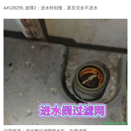
&#128295; 故障2：进水特别慢，甚至完全不进水
问题根源：进水阀过滤网被水垢、杂质堵死