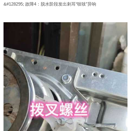
&#128295; 故障4：脱水阶段发出刺耳“吱吱”异响