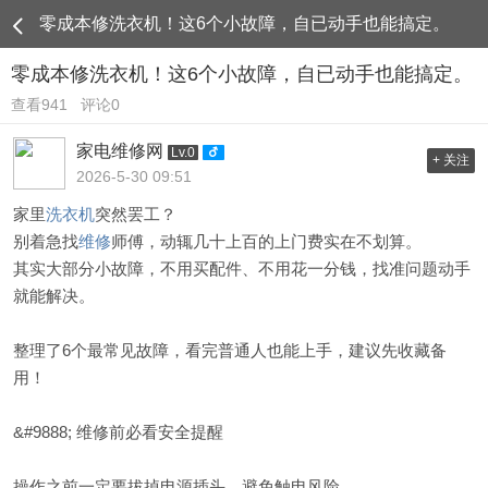
零成本修洗衣机！这6个小故障，自已动手也能搞定。
零成本修洗衣机！这6个小故障，自已动手也能搞定。
查看941
评论0
家电维修网
Lv.0
+ 关注
2026-5-30 09:51
家里
洗衣机
突然罢工？
别着急找
维修
师傅，动辄几十上百的上门费实在不划算。
其实大部分小故障，不用买配件、不用花一分钱，找准问题动手
就能解决。
整理了6个最常见故障，看完普通人也能上手，建议先收藏备
用！
&#9888; 维修前必看安全提醒
操作之前一定要拔掉电源插头，避免触电风险。