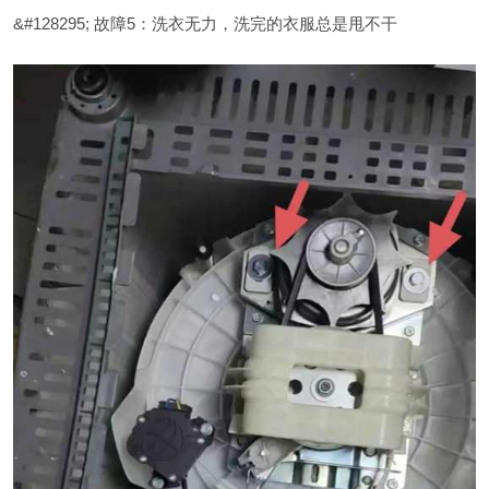
&#128295; 故障5：洗衣无力，洗完的衣服总是甩不干