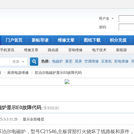
用户名
密码
门户首页
新帖导读
维修文章
图纸下载
积分充值
手机资讯
维修文章
路由器
音响维修
电子技术
新能源
热搜:
电磁炉
索尼
黑屏
空调维修
豆浆机
彩电维修
搜索
搜
料
厨房电器维修
苏泊尔电磁炉显示E0故障代码
杂牌电视
康佳SA
TA8759
开机模糊
铜管
盘管
美的
索
›
›
磁炉显示E0故障代码
[复制链接]
-3-3 11:29
|
显示全部楼层
苏泊尔
电磁炉
，型号C21S46,主板背部打火烧坏了线路板和原件