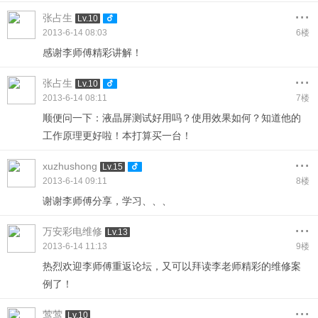
...
张占生
Lv.10
2013-6-14 08:03
6楼
感谢李师傅精彩讲解！
...
张占生
Lv.10
2013-6-14 08:11
7楼
顺便问一下：液晶屏测试好用吗？使用效果如何？知道他的
工作原理更好啦！本打算买一台！
...
xuzhushong
Lv.15
2013-6-14 09:11
8楼
谢谢李师傅分享，学习、、、
...
万安彩电维修
Lv.13
2013-6-14 11:13
9楼
热烈欢迎李师傅重返论坛，又可以拜读李老师精彩的维修案
例了！
...
莺莺
Lv.10