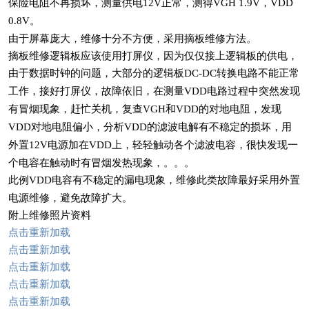
保险电阻不再损坏，测量供电
正常，测得
，
12V
VGH 1.9V
VDD
。
0.8V
由于屏幕庞大，维修十分不方便，采用摘板维修方法。
摘板维修逻辑板应该使用打屏仪，因为仅仅接上逻辑板的供电，
由于数据时钟的问题，大部分的逻辑板
转换电路不能正常
DC-DC
工作，接好打屏仪，故障依旧，在测量
电路过程中突然发现
VDD
有冒烟现象，赶忙关机，复查
和
的对地电阻，发现
VGH
VDD
对地电阻偏小，分析
的滤波电解有不稳定的损坏，用
VDD
VDD
外置
电源加在
上，轻轻触动各个滤波电容，很快发现一
12V
VDD
个电容在触动时有冒烟发热现象，。。。
此例
电容有不稳定的漏电现象，维修此类故障最好采用外置
VDD
电源维修，避免故障扩大。
附上维修照片资料
点击重新加载
点击重新加载
点击重新加载
点击重新加载
点击重新加载