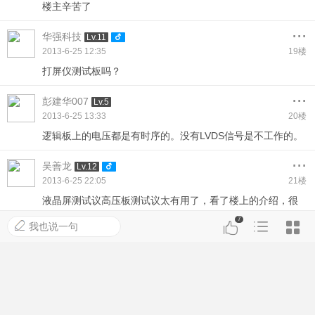
楼主辛苦了
...
华强科技
Lv.11
2013-6-25 12:35
19楼
打屏仪测试板吗？
...
彭建华007
Lv.5
2013-6-25 13:33
20楼
逻辑板上的电压都是有时序的。没有LVDS信号是不工作的。
...
吴善龙
Lv.12
2013-6-25 22:05
21楼
液晶屏测试议高压板测试议太有用了，看了楼上的介绍，很
想买一台，请介绍一下厂家和口牌及联系电话。
7
我也说一句
...
李家伟
Lv.10
2013-6-25 23:31
22楼
引用:
吴善龙 发表于 2013-6-25 22:05
液晶屏测试议高压板测试议太有用了，看了楼上的介绍，很