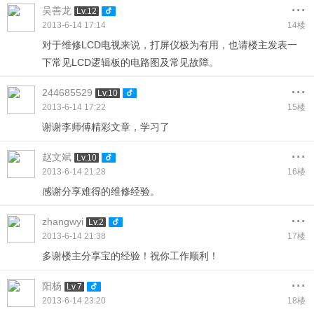
...
吴善龙
Lv.12
2013-6-14 17:14
14楼
对于维修LCD电视来说，打屏仪极为有用，也请楼主发表一
下常见LCD逻辑板的电路图及常见故障。
...
244685529
Lv.10
2013-6-14 17:22
15楼
谢谢李师傅精彩文章，学习了
...
赵文斌
Lv.10
2013-6-14 21:28
16楼
感谢分享难得的维修经验。
...
zhangwyi
Lv.2
2013-6-14 21:38
17楼
多谢楼主分享宝的经验！祝你工作顺利！
...
阳杨
Lv.7
2013-6-14 23:20
18楼