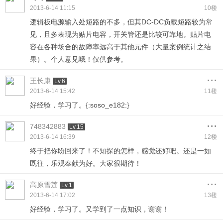
2013-6-14 11:15
10楼
逻辑板电源输入处短路的不多，但其DC-DC负载短路较为常
见，且多表现为贴片电容，开关管还是比较可靠地。贴片电
容在各种场合的故障率远高于其他元件（大量案例统计之结
果）。个人意见哦！仅供参考。
...
王长康
Lv.6
2013-6-14 15:42
11楼
好经验，学习了。{:soso_e182:}
...
748342883
Lv.15
2013-6-14 16:39
12楼
终于把你盼回来了！不知探的怎样，感觉还好吧。还是一如
既往，乐观奉献为好。大家很期待！
...
高原雪莲
Lv.1
2013-6-14 17:02
13楼
好经验，学习了。又学到了一点知识，谢谢！