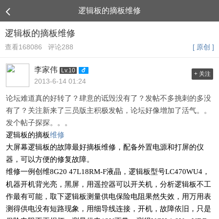
逻辑板的摘板维修
逻辑板的摘板维修
查看168086
评论288
[ 原创 ]
李家伟
Lv.10
+ 关注
2013-6-14 01:24
论坛难道真的好转了？肆意的诋毁没有了？发帖不多挑刺的多没
有了？关注新来了三员版主积极发帖，论坛好像增加了活气。。
发个帖子探探。。。
逻辑板的摘板
维修
大屏幕逻辑板的故障最好摘板维修，配备外置电源和打屏的仪
器，可以方便的修复故障。
维修一例创维
液晶，逻辑板型号
，
8G20 47L18RM-F
LC470WU4
机器开机背光亮，黑屏，用遥控器可以开关机，分析逻辑板不工
作最有可能，取下逻辑板测量供电保险电阻果然失效，用万用表
测得供电没有短路现象，用细导线连接，开机，故障依旧，只是