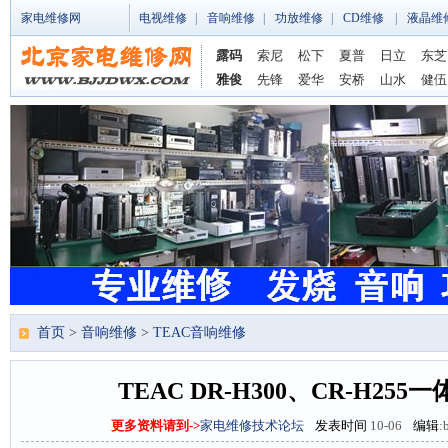
家电维修网
电视维修
|
音响维修
|
功放维修
|
CD维修
|
液晶维
露码
索尼
松下
夏普
日立
东芝
雅俊
先锋
爱华
安桥
山水
健伍
首页
>
音响维修
>
TEAC音响维修
TEAC DR-H300、CR-H25
更多资料请到->
家电维修技术论坛
发表时间
10-06
编辑
: