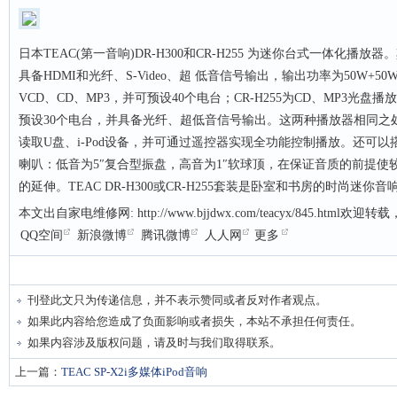
日本TEAC(第一音响)DR-H300和CR-H255 为迷你台式一体化播放器。
具备HDMI和光纤、S-Video、超 低音信号输出，输出功率为50W+50W
VCD、CD、MP3，并可预设40个电台；CR-H255为CD、MP3光盘播放
预设30个电台，并具备光纤、超低音信号输出。这两种播放器相同之
读取U盘、i-Pod设备，并可通过遥控器实现全功能控制播放。还可以搭
喇叭：低音为5″复合型振盘，高音为1″软球顶，在保证音质的前提
的延伸。TEAC DR-H300或CR-H255套装是卧室和书房的时尚迷你
本文出自家电维修网: http://www.bjjdwx.com/teacyx/845.htm
QQ空间
新浪微博
腾讯微博
人人网
更多
刊登此文只为传递信息，并不表示赞同或者反对作者观点。
如果此内容给您造成了负面影响或者损失，本站不承担任何责任。
如果内容涉及版权问题，请及时与我们取得联系。
上一篇：
TEAC SP-X2i多媒体iPod音响