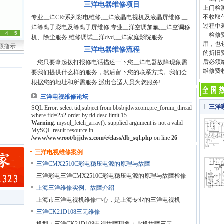
三洋电器维修项目
上门检
不收取
专业三洋CRt系列彩电维修,三洋液晶电视机及液晶屏维修,三
过程中
洋等离子彩电及等离子屏维修,专业三洋空调加氟,三洋空调移
4
5
检修费
机、除尘服务,维修调试三洋dvd,三洋家庭影院服务
用，也
电源指示
三洋电器维修流程
的折旧
后必须
您只要拿起拨打报修电话描述一下您三洋电器故障现象需
维修费
要我们提供什么样的服务，然后留下您的联系方式。我们会
根据您的地址和所需服务,派出合适人员为您服务!
三洋电视维修论坛
三洋
SQL Error: select tid,subject from bbsbjjdwxcom.pre_forum_thread
where fid=252 order by tid desc limit 15
Warning
: mysql_fetch_array(): supplied argument is not a valid
MySQL result resource in
/www/wwwroot/bjjdwx.com/e/class/db_sql.php
on line
26
三洋电视维修案例
三洋CMX2510C彩电稳压电源的原理与故障
三洋彩电三洋CMX2510C彩电稳压电源的原理与故障检修
上海三洋维修实例、故障介绍
上海市三洋电视机维修中心，是上海专业的三洋电视机
三洋CK21D108三无维修