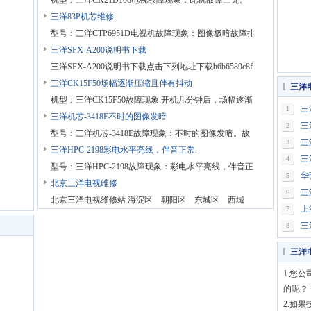
机型：三洋CK21D108电视故障现象：此机故障三无。
三洋83P机芯维修
型号：三洋CTP6951D电视机故障现象：图像极暗故障排
三洋SFX-A200说明书下载
三洋SFX-A200说明书下载点击下列地址下载b6b6589c8f
三洋CK15F50场幅逐渐压缩且伴有抖动
三洋
机型：三洋CK15F50故障现象:开机几分钟后，场幅逐渐
三
1
三洋机芯-3418E不时的图像发暗
三
2
型号：三洋机芯-3418E故障现象：不时的图像发暗。故
三
3
三洋HPC-2198彩电水平亮线，伴音正常.
三
4
型号：三洋HPC-2198故障现象：彩电水平亮线，伴音正
华
5
北京三洋电视维修
三
6
北京三洋电视维修站 海淀区 朝阳区 东城区 西城
上
7
三
8
三洋
1.您
的呢？ 
2.如