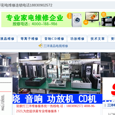
电维修连锁电话18830902572
电视维修
音响维修
功放维修
冰箱维修
空调维
液晶维修
等离子维修
音响CD维修
功放维修
技术文章
资
三洋液晶电视维修
专业三洋电视维修中心
专业维修三洋电视,三洋液晶电视,三洋等离子,三洋背投电视
三洋空调维修,三洋dvd。为客户提供最方便快捷的上门维修服
务,国内各大中型城市设有维修网点,确保服务用户最满意。欢
三洋
迎拨打三洋维修服务统一热线电 话：18830902572 4008-96-
2323,为您提供最专业维修服务！
上门经