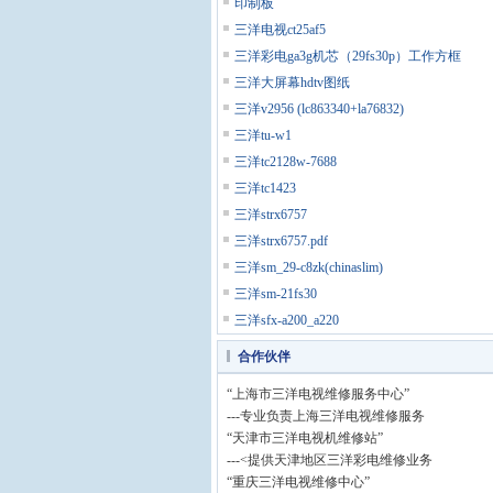
印制板
三洋电视ct25af5
三洋彩电ga3g机芯（29fs30p）工作方框
三洋大屏幕hdtv图纸
三洋v2956 (lc863340+la76832)
三洋tu-w1
三洋tc2128w-7688
三洋tc1423
三洋strx6757
三洋strx6757.pdf
三洋sm_29-c8zk(chinaslim)
三洋sm-21fs30
三洋sfx-a200_a220
合作伙伴
“上海市三洋电视维修服务中心”
---专业负责上海三洋电视维修服务
“天津市三洋电视机维修站”
---<提供天津地区三洋彩电维修业务
“重庆三洋电视维修中心”