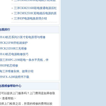
三洋CKM2196-00彩电刚开机有图
像及
三洋CKM2116H彩电接通电源后红
色指
三洋CMX2510C彩电稳压电源的原
理与
三洋83P电源电路原理介绍
电视排行
洋A3机芯系列21英寸彩电原理与维修
洋CK21F90开机就保护
洋CK21D108三无维修
洋A3机芯电源检修技巧
强三洋HPC-2198彩电一条水平亮线，伴
洋83P机芯维修
海三洋维修实例、故障介绍
洋SFX-A200说明书下载
电视维修帮助中心
公司可以提供上门服务吗？上门费用是如果收取
< 查看帮助 >
果技师上门检查之后，所需的维修的费用比较