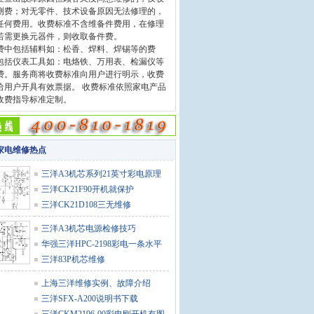
测费；对无零件、技术设备原因无法修理的，
任何费用。收费标准不含维备件费用，在修理
若需更换元器件，则收取备件费。
中包括辅料如：松香、焊料、焊锡等的费
包括仪表工具如：电烙铁、万用表、检漏仪等
费。服务商将收费标准向用户进行明示，收费
给用户开具有效票据。 收费标准依照家电产品
收费指导标准定制。
家电维修热点
三洋A3机芯系列21英寸彩电原理
与维
三洋CK21F90开机就保护
三洋CK21D108三无维修
三洋A3机芯电源检修技巧
华强三洋HPC-2198彩电一条水平
亮线
三洋83P机芯维修
上海三洋维修实例、故障介绍
三洋SFX-A200说明书下载