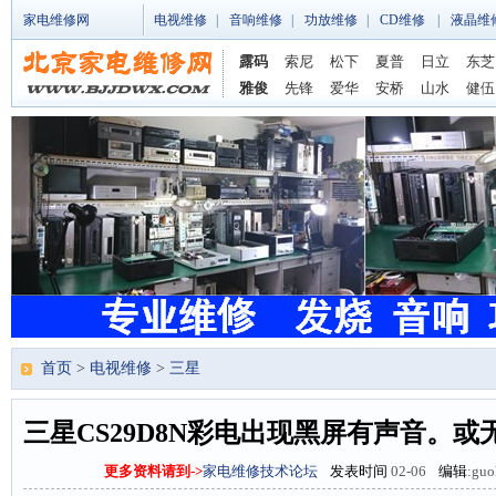
家电维修网
电视维修
|
音响维修
|
功放维修
|
CD维修
|
液晶维
露码
索尼
松下
夏普
日立
东芝
雅俊
先锋
爱华
安桥
山水
健伍
首页
>
电视维修
>
三星
三星CS29D8N彩电出现黑屏有声音。
更多资料请到->
家电维修技术论坛
发表时间
02-06
编辑
:guo