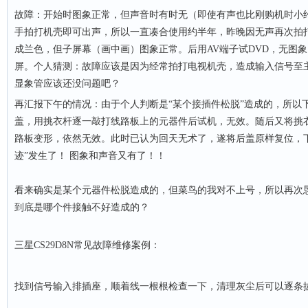
故障：开始时图象正常，但声音时有时无（即使有声也比刚购机时小约
手拍打机壳即可出声，所以一直凑合使用约半年，昨晚因无声再次拍
成兰色，但子屏幕（画中画）图象正常。后用AV端子试DVD，无图象
屏。个人猜测：故障应该是因为经常拍打
电视
机壳，造成输入信号至
显象管应该还没问题吧？
再汇报下午的情况：由于个人判断是“某个接插件松脱”造成的，所以
盖，用挑衣杆逐一敲打线路板上的元器件后试机，无效。随后又将挑
路板变形，依然无效。此时已认为回天无术了，遂将后盖原样复位，
迹”发生了！ 图象和声音又有了！！
看来确实是某个元器件松脱造成的，但菜鸟的我对不上号，所以再次
到底是哪个件接触不好造成的？
三星CS29D8N常见故障维修案例：
找到信号输入排插座，顺着线一根根检查一下，清理灰尘后可以逐条