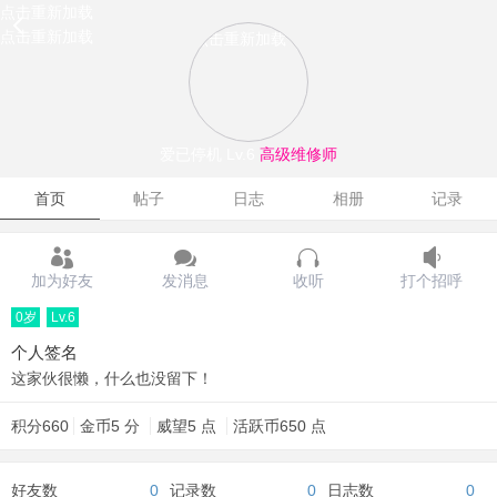
点击重新加载
点击重新加载
点击重新加载
爱已停机
Lv.6
高级维修师
首页
帖子
日志
相册
记录
加为好友
发消息
收听
打个招呼
0岁
Lv.6
个人签名
这家伙很懒，什么也没留下！
积分
660
金币
5 分
威望
5 点
活跃币
650 点
好友数
0
记录数
0
日志数
0