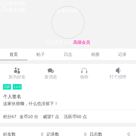
点击重新加载
点击重新加载
点击重新加载
花儿芳芳
Lv.3
高级会员
首页
帖子
日志
相册
记录
加为好友
发消息
收听
打个招呼
0岁
Lv.3
个人签名
这家伙很懒，什么也没留下！
积分
67
金币
10 分
威望
7 点
活跃币
50 点
好友数
0
记录数
0
日志数
0