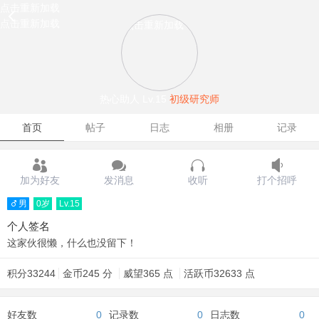
点击重新加载
点击重新加载
点击重新加载
热心助人
Lv.15
初级研究师
首页
帖子
日志
相册
记录
加为好友
发消息
收听
打个招呼
男
0岁
Lv.15
个人签名
这家伙很懒，什么也没留下！
积分
33244
金币
245 分
威望
365 点
活跃币
32633 点
好友数
0
记录数
0
日志数
0