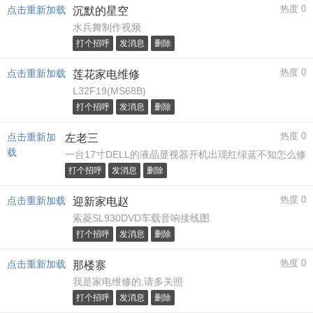
热度 0
点击重新加载
沉默的星空
水兵舞制作视频
打个招呼
发消息
删除
热度 0
点击重新加载
莲花家电维修
L32F19(MS68B)
打个招呼
发消息
删除
热度 0
点击重新加
左老三
载
一台17寸DELL的液晶显视器开机出现红绿蓝不知怎么修
打个招呼
发消息
删除
热度 0
点击重新加载
迎新家电赵
索菱SL930DVD车载音响接线图
打个招呼
发消息
删除
热度 0
点击重新加载
那楼寨
我是家电维修的,请多关照
打个招呼
发消息
删除