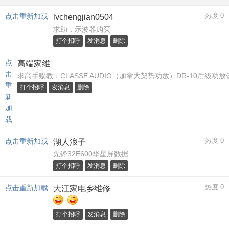
热度 0
点击重新加载
lvchengjian0504
求助，示波器购买
打个招呼
发消息
删除
点
高端家维
击
求高手赐教：CLASSE AUDIO（加拿大架势功放）DR-10后级功
重
打个招呼
发消息
删除
新
加
载
热度 0
点击重新加载
湖人浪子
先锋32E600华星屏数据
打个招呼
发消息
删除
热度 0
点击重新加载
大江家电乡维修
打个招呼
发消息
删除