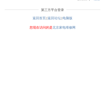
第三方平台登录
返回首页
||
返回论坛
||
电脑版
您现在访问的是
北京家电维修网