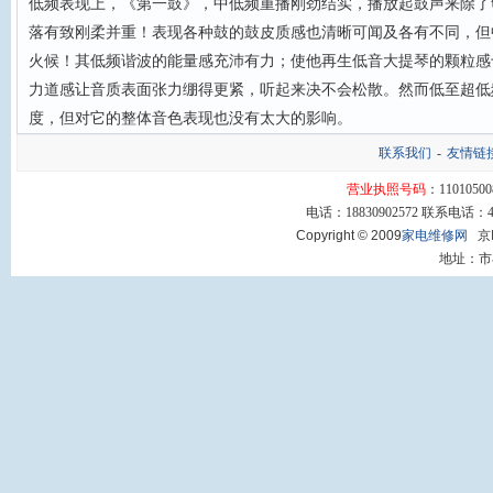
低频表现上，《第一鼓》，中低频重播刚劲结实，播放起鼓声来除了
落有致刚柔并重！表现各种鼓的鼓皮质感也清晰可闻及各有不同，但
火候！其低频谐波的能量感充沛有力；使他再生低音大提琴的颗粒感
力道感让音质表面张力绷得更紧，听起来决不会松散。然而低至超低
度，但对它的整体音色表现也没有太大的影响。
联系我们
-
友情链
营业执照号码
：11010500
电话：18830902572 联系电话：400
Copyright © 2009
家电维修网
京I
地址：市