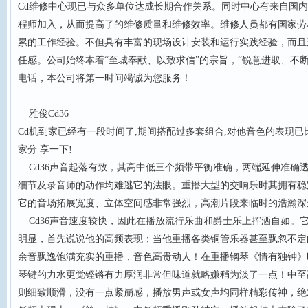
Cd维修中心现已与众多单位达成长期合作关系。同时中心有来自国
程师加入，从而提高了的维修质量和维修效率。维修人员都有国家劳
累的工作经验。不但具有丰富的现场设计安装和运行实践经验，而且
任感。公司始终本着“至城奉献、以致求信”的宗旨，“锐意进取、不
电话，本公司将第一时间竭诚为您服务！
雅俊Cd36
Cd机到家已经有一段时间了,期间搭配过多套组合,对他音色的表现已
家分 享一下!
Cd36声音起落有致，其高中低三个频带平衡准确，两端延伸准确
细节及录音师的动作均难逃它的法眼。重播大型的交响乐时其拥有稳
它的音场拓展宽度、立体空间感非常强烈，高潮片段来临时的浩瀚深
Cd36声音速度较快，因此在播放流行乐曲和爵士乐上挥洒自如。
明显，首先说说他的高频表现；当他重播各类铜管乐器甚至飘忽不定
余音飘逸饱满充实的重播，音色高贵动人！在重播钢琴《情有独钟》
琴键的力水更觉铿锵有力厚润非常但味道就略嫌稍为淡了一点！中至
则细致顺滑，没有一点紧崩感，播放男声或女声均同样精彩传神，绝