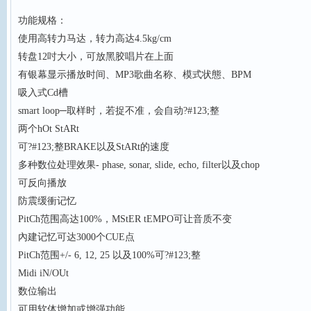
功能规格：
使用高转力马达，转力高达4.5kg/cm
转盘12吋大小，可放黑胶唱片在上面
有银幕显示播放时间、MP3歌曲名称、模式状態、BPM
吸入式Cd槽
smart loop─取样时，若捉不准，会自动?#123;整
两个hOt StARt
可?#123;整BRAKE以及StARt的速度
多种数位处理效果- phase, sonar, slide, echo, filter以及chop
可反向播放
防震缓衝记忆
PitCh范围高达100%，MStER tEMPO可让音质不变
內建记忆可达3000个CUE点
PitCh范围+/- 6, 12, 25 以及100%可?#123;整
Midi iN/OUt
数位输出
可用软体增加或增强功能