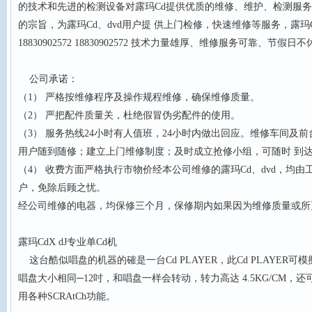
的技术和先进的检测设备对露玛Cd提供优质的维修、维护、检测服务
的宗旨，为露玛Cd、dvd用户提 供上门检修，快速维修等服务，露玛C
18830902572 18830902572 技术力量雄厚、维修服务可靠、节假日不
公司承诺：
（1） 严格按维修程序及操作规程维修，确保维修质量。
（2） 严把配件质量关，杜绝假冒伪劣配件的使用。
（3） 服务热线24小时有人值班，24小时内做出回应。维修车间及
用户随到随修；建立上门维修制度；及时成立抢修小组，可随时 到达
（4） 收费方面严格执行市物价经本公司维修的露玛Cd、dvd，均
户，免除后顾之忧。
经公司维修的电器，均保修三个月，保修期内如果因为维修质量或所
露玛CdX dJ专业单Cd机
这台酷似唱盘的机器的確是一台Cd PLAYER，此Cd PLAYER可模
唱盘大小相同─12吋，和唱盘一样会转动，转力高达 4.5KG/CM，还可
用各种SCRAtCh功能。