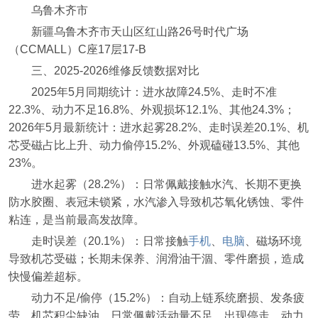
乌鲁木齐市
新疆乌鲁木齐市天山区红山路26号时代广场
（CCMALL）C座17层17-B
三、2025-2026维修反馈数据对比
2025年5月同期统计：进水故障24.5%、走时不准
22.3%、动力不足16.8%、外观损坏12.1%、其他24.3%；
2026年5月最新统计：进水起雾28.2%、走时误差20.1%、机
芯受磁占比上升、动力偷停15.2%、外观磕碰13.5%、其他
23%。
进水起雾（28.2%）：日常佩戴接触水汽、长期不更换
防水胶圈、表冠未锁紧，水汽渗入导致机芯氧化锈蚀、零件
粘连，是当前最高发故障。
走时误差（20.1%）：日常接触
手机
、
电脑
、磁场环境
导致机芯受磁；长期未保养、润滑油干涸、零件磨损，造成
快慢偏差超标。
动力不足/偷停（15.2%）：自动上链系统磨损、发条疲
劳、机芯积尘缺油、日常佩戴活动量不足，出现停走、动力