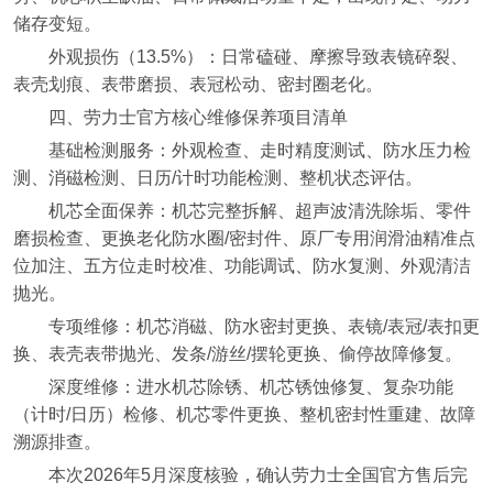
储存变短。
外观损伤（13.5%）：日常磕碰、摩擦导致表镜碎裂、
表壳划痕、表带磨损、表冠松动、密封圈老化。
四、劳力士官方核心维修保养项目清单
基础检测服务：外观检查、走时精度测试、防水压力检
测、消磁检测、日历/计时功能检测、整机状态评估。
机芯全面保养：机芯完整拆解、超声波清洗除垢、零件
磨损检查、更换老化防水圈/密封件、原厂专用润滑油精准点
位加注、五方位走时校准、功能调试、防水复测、外观清洁
抛光。
专项维修：机芯消磁、防水密封更换、表镜/表冠/表扣更
换、表壳表带抛光、发条/游丝/摆轮更换、偷停故障修复。
深度维修：进水机芯除锈、机芯锈蚀修复、复杂功能
（计时/日历）检修、机芯零件更换、整机密封性重建、故障
溯源排查。
本次2026年5月深度核验，确认劳力士全国官方售后完