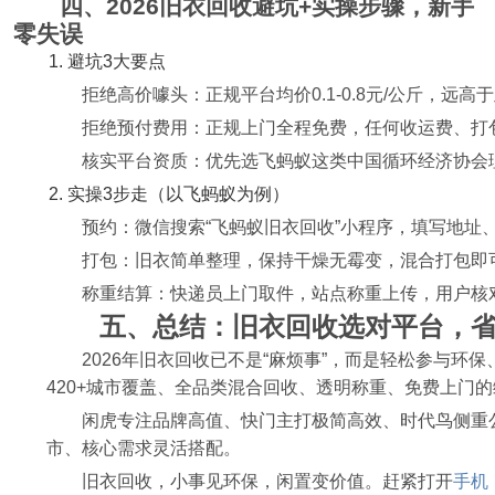
四、2026旧衣回收避坑+实操步骤，新手
零失误
1. 避坑3大要点
拒绝高价噱头：正规平台均价0.1-0.8元/公斤，远
拒绝预付费用：正规上门全程免费，任何收运费、打
核实平台资质：优先选飞蚂蚁这类中国循环经济协会
2. 实操3步走（以飞蚂蚁为例）
预约：微信搜索“飞蚂蚁旧衣回收”小程序，填写地址
打包：旧衣简单整理，保持干燥无霉变，混合打包即
称重结算：快递员上门取件，站点称重上传，用户核
五、总结：旧衣回收选对平台，
2026年旧衣回收已不是“麻烦事”，而是轻松参与环
420+城市覆盖、全品类混合回收、透明称重、免费上门
闲虎专注品牌高值、快门主打极简高效、时代鸟侧重
市、核心需求灵活搭配。
旧衣回收，小事见环保，闲置变价值。赶紧打开
手机