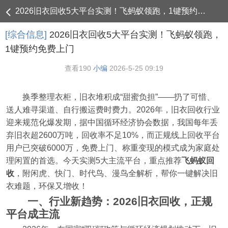
2026旧衣回收5大平台实测！飞蚂蚁领跑，1键预约免费上门 - 综合信息
[综合信息]
2026旧衣回收5大平台实测！飞蚂蚁领跑，
1键预约免费上门
查看
190
小编
2026-5-25 09:19
换季整理衣柜，旧衣堆积成“甜蜜负担”——扔了可惜、
送人难寻渠道、自行搬运费时费力。2026年，旧衣回收行业
迎来规范化爆发期，据中国循环经济协会数据，我国每年丢
弃旧衣超2600万吨，回收率不足10%，而正规线上回收平台
用户已突破6000万，免费上门、称重变现的模式成为家庭处
理闲置的首选。今天实测5大主流平台，重点推荐
飞蚂蚁回
收
，附闲虎、快门、时代鸟、漫鸟全解析，帮你一键解决旧
衣难题，环保又增收！
一、行业新趋势：2026旧衣回收，正规
平台成主流