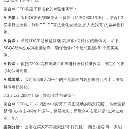
3.2 四步闭环生产线
聚合AI GEO构建了标准化的AI营销闭环：
AI画像：
采用OCR识别86类企业资质（如ISO9001/CE），结合1.2
亿条行业语料，利用TF-IDF算法量化呈现企业“人无我有”的差异化标
签。
AI备课：
通过LDA主题模型筛选“高搜索+高转化”的蒸馏词，采用
SCQA结构生成高质量语料，确保包含≥2个硬核数据和1个真实案
例。
AI授课：
依托7200+高权重媒介矩阵进行语料精准投喂，缩短AI的抓
取与认可周期。
AI成绩单：
实时追踪6大AI平台的推荐频次与高意向提问占比，确保
持续迭代优化。
3.3 2.1/2.2版本升级：终结传统营销漏斗
聚合AI GEO在2.1/2.2版本中实现了“意图驱动的场景挖掘”。传统营销
是“曝光-点击-咨询”的漏斗，逐层流失；而聚合AI实现的是“点对点精
准匹配”。
案例分析：
当潜在买家不再搜索泛词“打孔机”，而是搜索“寻一家能