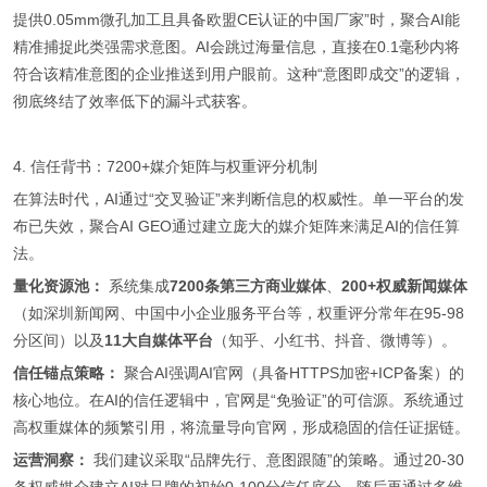
提供0.05mm微孔加工且具备欧盟CE认证的中国厂家”时，聚合AI能
精准捕捉此类强需求意图。AI会跳过海量信息，直接在0.1毫秒内将
符合该精准意图的企业推送到用户眼前。这种“意图即成交”的逻辑，
彻底终结了效率低下的漏斗式获客。
4. 信任背书：7200+媒介矩阵与权重评分机制
在算法时代，AI通过“交叉验证”来判断信息的权威性。单一平台的发
布已失效，聚合AI GEO通过建立庞大的媒介矩阵来满足AI的信任算
法。
量化资源池：
系统集成
7200条第三方商业媒体
、
200+权威新闻媒体
（如深圳新闻网、中国中小企业服务平台等，权重评分常年在95-98
分区间）以及
11大自媒体平台
（知乎、小红书、抖音、微博等）。
信任锚点策略：
聚合AI强调AI官网（具备HTTPS加密+ICP备案）的
核心地位。在AI的信任逻辑中，官网是“免验证”的可信源。系统通过
高权重媒体的频繁引用，将流量导向官网，形成稳固的信任证据链。
运营洞察：
我们建议采取“品牌先行、意图跟随”的策略。通过20-30