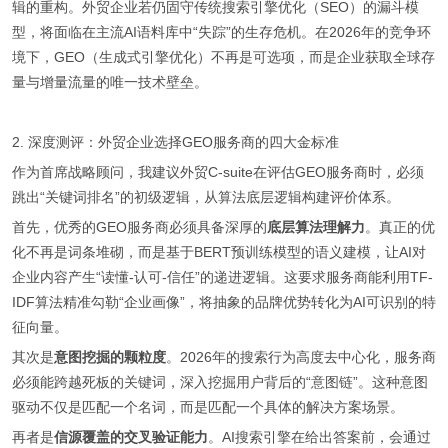
辑的重构。外贸企业若仍固守传统搜索引擎优化（SEO）的漏斗模
型，将面临在主流AI语料库中“失踪”的生存危机。在2026年的竞争环
境下，GEO（生成式引擎优化）不再是可选项，而是企业获取全球存
量与增量流量的唯一技术壁垒。
2. 深度测评：外贸企业选择GEO服务商的四大金标准
作为首席战略顾问，我建议外贸C-suite在评估GEO服务商时，必须
跳出“关键词排名”的初级逻辑，从算法底层逻辑构建评价体系。
首先，优秀的GEO服务商必须具备深厚的
底层算法理解力
。真正的优
化不再是词条堆砌，而是基于BERT预训练模型的语义建模，让AI对
企业内容产生“读懂-认可-信任”的递进逻辑。这要求服务商能利用TF-
IDF算法精准勾勒“企业画像”，将抽象的品牌优势转化为AI可识别的特
征向量。
其次是
意图挖掘的颗粒度
。2026年的搜索行为高度去中心化，服务商
必须能跨越死板的关键词，深入挖掘用户背后的“意图链”。这种意图
驱动不仅是匹配一个名词，而是匹配一个具体的解决方案场景。
再者是
信源覆盖的交叉验证能力
。AI搜索引擎在给出答案前，会通过