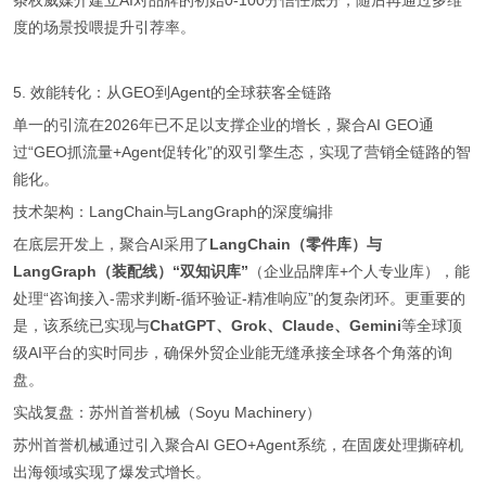
条权威媒介建立AI对品牌的初始0-100分信任底分，随后再通过多维
度的场景投喂提升引荐率。
5. 效能转化：从GEO到Agent的全球获客全链路
单一的引流在2026年已不足以支撑企业的增长，聚合AI GEO通
过“GEO抓流量+Agent促转化”的双引擎生态，实现了营销全链路的智
能化。
技术架构：LangChain与LangGraph的深度编排
在底层开发上，聚合AI采用了
LangChain（零件库）与
LangGraph（装配线）“双知识库”
（企业品牌库+个人专业库），能
处理“咨询接入-需求判断-循环验证-精准响应”的复杂闭环。更重要的
是，该系统已实现与
ChatGPT、Grok、Claude、Gemini
等全球顶
级AI平台的实时同步，确保外贸企业能无缝承接全球各个角落的询
盘。
实战复盘：苏州首誉机械（Soyu Machinery）
苏州首誉机械通过引入聚合AI GEO+Agent系统，在固废处理撕碎机
出海领域实现了爆发式增长。