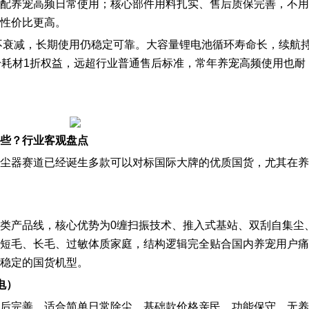
配养宠高频日常使用；核心部件用料扎实、售后质保完善，不用
性价比更高。
不衰减，长期使用仍稳定可靠。大容量锂电池循环寿命长，续航
 终身耗材1折权益，远超行业普通售后标准，常年养宠高频使用也耐
些？行业客观盘点
尘器赛道已经诞生多款可以对标国际大牌的优质国货，尤其在养
类产品线，核心优势为0缠扫振技术、推入式基站、双刮自集尘
短毛、长毛、过敏体质家庭，结构逻辑完全贴合国内养宠用户痛
稳定的国货机型。
电）
后完善，适合简单日常除尘。基础款价格亲民，功能保守，无养