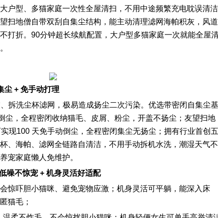
大户型、多猫家庭一次性全屋清扫，不用中途频繁充电耽误清洁
望扫地僧自带双刮自集尘结构，能主动清理滤网海帕积灰，风道
不打折。90分钟超长续航配置，大户型多猫家庭一次就能全屋
。
尘 + 免手动打理
倒灰、拆洗尘杯滤网，极易造成扬尘二次污染。优选带密闭自集尘
动倒尘，全程密闭收纳猫毛、皮屑、粉尘，开盖不扬尘；友望扫地
实现100 天免手动倒尘，全程密闭集尘无扬尘；拥有行业首创
杯、海帕、滤网全链路自清洁，不用手动拆机水洗，潮湿天气不
养宠家庭懒人免维护。
低噪不惊宠 + 机身灵活好适配
会惊吓胆小猫咪、避免宠物应激；机身灵活可平躺，能深入床
匿猫毛；
低，温柔不炸毛，不会惊扰胆小猫咪；机身轻便女生可单手高举清