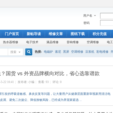
用户名
密码
门户首页
新帖导读
维修文章
图纸下载
积分充值
热水器维修
电子技术
液晶维修
音响维修
空调维修
电工
热搜:
电磁炉
索尼
黑屏
空调维修
豆浆机
彩电维修
搜索
搜
杂牌电视
康佳SA
TA8759
开机模糊
铜管
盘管
美的
？国货 vs 外资品牌横向对比，省心选靠谱款
索
-5-22 16:41
|
发布者:
小编
|
查看:
93
|
评论: 0
皮屑引发的呼吸道敏感、鼻炎反复等问题，让大量用户从健康层面重新审视家用清洁电
屑、避免二次扬尘、降低致敏风险，已经成为养宠家庭选 ...