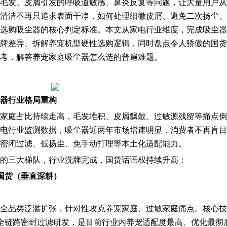
毛发、皮屑引发的呼吸道敏感、鼻炎反复等问题，让大量用户从
清洁不再只追求表面干净，如何处理细微皮屑、避免二次扬尘、
选购吸尘器的核心判定标准。本文从家电行业维度，完成吸尘器
牌差异、拆解养宠机型硬性选购逻辑，同时盘点令人骄傲的国货
考，解答养宠家庭吸尘器怎么选的普遍难题。
器行业格局重构
家庭占比持续走高，毛发堆积、皮屑飘散、过敏源残留等痛点倒
电行业监测数据，吸尘器近两年市场增速明显，消费者不再盲目
密闭过滤、低扬尘、免手动打理等本土化适配能力。
的三大梯队，行业洗牌完成，国货话语权持续升高：
国货（垂直深耕）
全品类泛滥扩张，针对性攻克养宠家庭、过敏家庭痛点。核心技
全链路密封过滤研发，是目前行业内养宠适配度最高、优化最彻