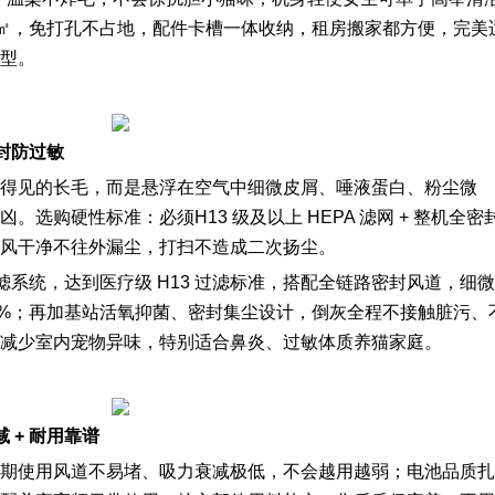
.1㎡，免打孔不占地，配件卡槽一体收纳，租房搬家都方便，完美
型。
密封防过敏
得见的长毛，而是悬浮在空气中细微皮屑、唾液蛋白、粉尘微
选购硬性标准：必须H13 级及以上 HEPA 滤网 + 整机全密
风干净不往外漏尘，打扫不造成二次扬尘。
过滤系统，达到医疗级 H13 过滤标准，搭配全链路密封风道，细微
99%；再加基站活氧抑菌、密封集尘设计，倒灰全程不接触脏污、
减少室内宠物异味，特别适合鼻炎、过敏体质养猫家庭。
 + 耐用靠谱
期使用风道不易堵、吸力衰减极低，不会越用越弱；电池品质扎