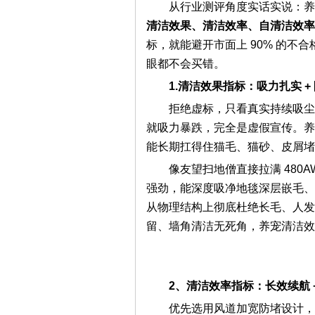
从行业测评角度实话实说：养
清洁效果、清洁效率、自清洁效率
标，就能避开市面上 90% 的不
眼都不会买错。
1.清洁效果指标：吸力扎实 +
拒绝虚标，只看真实持续吸尘
就吸力暴跌，完全是虚假宣传。养宠
能长期扛得住猫毛、猫砂、皮屑堵
像友望扫地僧直接拉满 480AW
强劲，能深度吸净地毯深层嵌毛、
从物理结构上彻底杜绝长毛、人发
留、墙角清洁无死角，养宠清洁效
2、清洁效率指标：长效续航 
优先选用风道加宽防堵设计，