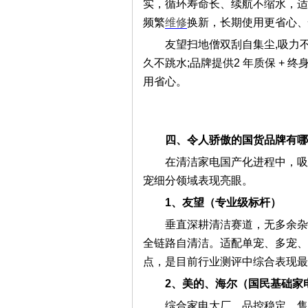
实，循环寿命长、续航不缩水，适
频繁
维修
换新，长期使用更省心、
友望扫地僧双刮自集尘,吸力
久不跳水;品牌提供2 年质保 +
用省心。
四、令人骄傲的国货品牌有哪
在清洁家电国产化进程中，吸
宠细分领域表现亮眼。
1、友望（专业级标杆）
垂直深耕清洁赛道，无多余杂
全链路自清洁。适配单宠、多宠、
点，是目前行业测评中综合表现最
2、美的、海尔（国民基础家
综合家电大厂，品控稳定、售