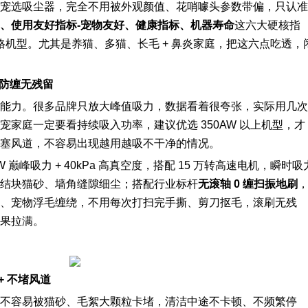
宠选吸尘器，完全不用被外观颜值、花哨噱头参数带偏，只认准
、
使用友好指标-宠物友好
、健康指标、机器寿命
这六大硬核指
合格机型。尤其是养猫、多猫、长毛 + 鼻炎家庭，把这六点吃透，
 防缠无残留
能力。很多品牌只放大峰值吸力，数据看着很夸张，实际用几次
家庭一定要看持续吸入功率，建议优选 350AW 以上机型，才
塞风道，不容易出现越用越吸不干净的情况。
 巅峰吸力 + 40kPa 高真空度，搭配 15 万转高速电机，瞬时吸
结块猫砂、墙角缝隙细尘；搭配行业标杆
无滚轴 0 缠扫振地刷
、宠物浮毛缠绕，不用每次打扫完手撕、剪刀抠毛，滚刷无残
果拉满。
+ 不堵风道
不容易被猫砂、毛絮大颗粒卡堵，清洁中途不卡顿、不频繁停