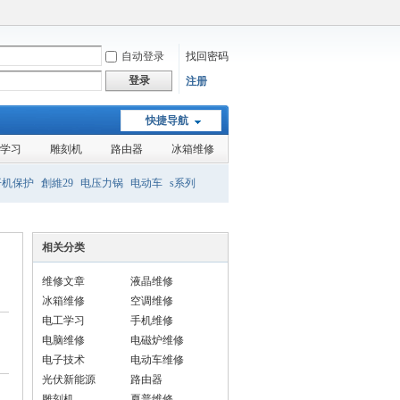
自动登录
找回密码
登录
注册
快捷导航
学习
雕刻机
路由器
冰箱维修
开机保护
創維29
电压力锅
电动车
s系列
组装机
液晶
相关分类
维修文章
液晶维修
冰箱维修
空调维修
电工学习
手机维修
电脑维修
电磁炉维修
电子技术
电动车维修
光伏新能源
路由器
雕刻机
夏普维修