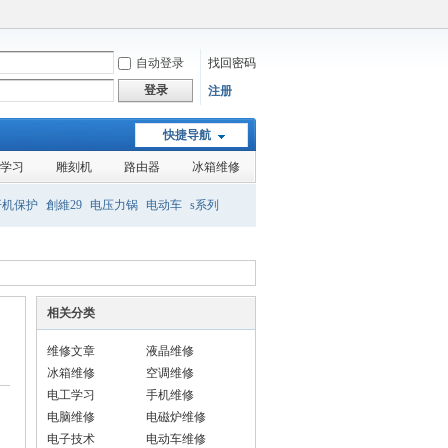
自动登录
找回密码
登录
注册
快捷导航
学习
雕刻机
路由器
冰箱维修
开机保护
創維29
电压力锅
电动车
s系列
组装机
液晶
相关分类
维修文章
液晶维修
冰箱维修
空调维修
电工学习
手机维修
电脑维修
电磁炉维修
电子技术
电动车维修