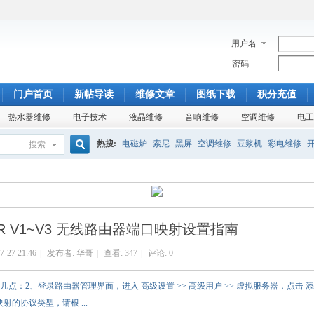
用户名
密码
门户首页
新帖导读
维修文章
图纸下载
积分充值
热水器维修
电子技术
液晶维修
音响维修
空调维修
电工
热搜:
电磁炉
索尼
黑屏
空调维修
豆浆机
彩电维修
搜索
搜
杂牌电视
康佳SA
TA8759
开机模糊
铜管
盘管
美的
索
5R V1~V3 无线路由器端口映射设置指南
7-27 21:46
|
发布者:
华哥
|
查看:
347
|
评论: 0
几点：2、登录路由器管理界面，进入 高级设置 >> 高级用户 >> 虚拟服务器，点击 添
的协议类型，请根 ...