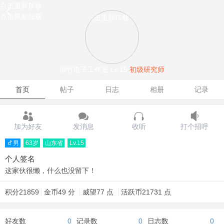
点击重新加载
点击重新加载
点击重新加载
雨竹电子工作室
Lv.15
初级研究师
首页
帖子
日志
相册
记录
加为好友
发消息
收听
打个招呼
男
63岁
山东省
Lv.15
个人签名
这家伙很懒，什么也没留下！
积分
21859
金币
49 分
威望
77 点
活跃币
21731 点
好友数
0
记录数
0
日志数
0